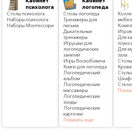
Кабинет
Кабинет
психолога
логопеда
Столы психолога
Cтолы логопеда
Колле
Наборы психолога
Тренажеры для
мебел
Наборы Монтессори
письма
Компл
Дыхательные
Игров
тренажеры
Для к
Игрушки для
психо
логопедических
Для м
занятий
зала
Игры Воскобовича
Стол
Книги для логопеда
Крова
Логопедический
Стуль
альбом
Шкафч
Логопедические
Стелл
массажеры
Показ
Логопедические
зонды
Логопедические
карточки
Показать еще