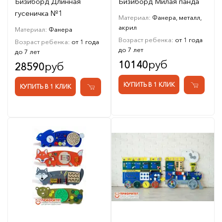
Бизиборд Длинная
Бизиборд Милая панда
гусеничка №1
Материал:
Фанера, металл,
акрил
Материал:
Фанера
Возраст ребенка:
от 1 года
Возраст ребенка:
от 1 года
до 7 лет
до 7 лет
руб
10140
руб
28590
КУПИТЬ В 1 КЛИК
КУПИТЬ В 1 КЛИК