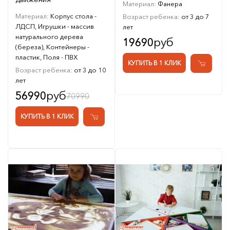
Материал:
Фанера
Материал:
Корпус стола -
Возраст ребенка:
от 3 до 7
ЛДСП, Игрушки - массив
лет
натурального дерева
руб
19690
(береза), Контейнеры -
пластик, Поля - ПВХ
КУПИТЬ В 1 КЛИК
Возраст ребенка:
от 3 до 10
лет
руб
56990
70990
КУПИТЬ В 1 КЛИК