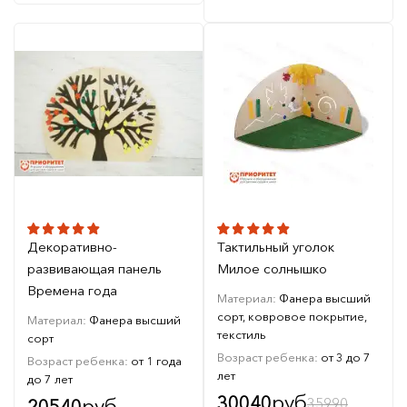
Декоративно-
Тактильный уголок
развивающая панель
Милое солнышко
Времена года
Материал:
Фанера высший
сорт, ковровое покрытие,
Материал:
Фанера высший
текстиль
сорт
Возраст ребенка:
от 3 до 7
Возраст ребенка:
от 1 года
лет
до 7 лет
руб
30040
руб
35990