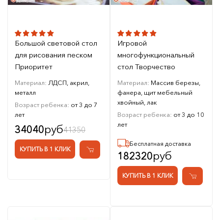
Большой световой стол
Игровой
для рисования песком
многофункциональный
Приоритет
стол Творчество
Материал:
ЛДСП, акрил,
Материал:
Массив березы,
металл
фанера, щит мебельный
хвойный, лак
Возраст ребенка:
от 3 до 7
лет
Возраст ребенка:
от 3 до 10
лет
руб
34040
41350
Бесплатная доставка
КУПИТЬ В 1 КЛИК
руб
182320
КУПИТЬ В 1 КЛИК