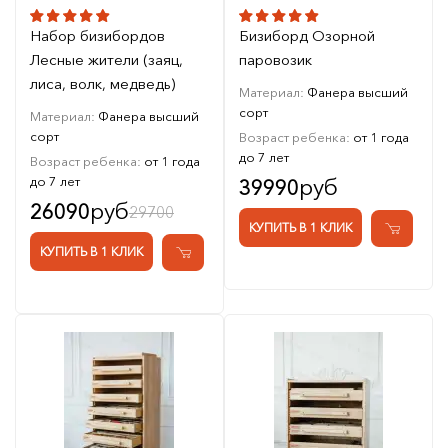
Набор бизибордов
Бизиборд Озорной
Лесные жители (заяц,
паровозик
лиса, волк, медведь)
Материал:
Фанера высший
сорт
Материал:
Фанера высший
сорт
Возраст ребенка:
от 1 года
до 7 лет
Возраст ребенка:
от 1 года
до 7 лет
руб
39990
руб
26090
29700
КУПИТЬ В 1 КЛИК
КУПИТЬ В 1 КЛИК