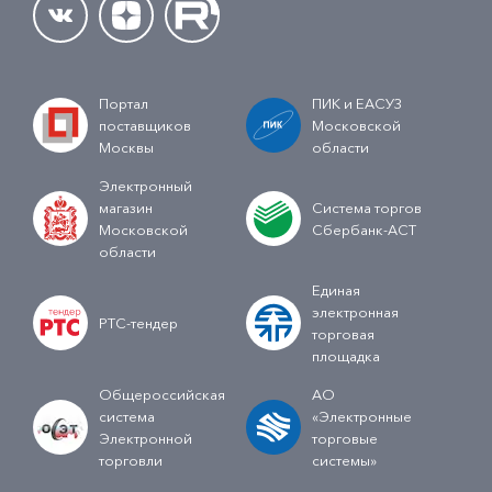
Портал
ПИК и ЕАСУЗ
поставщиков
Московской
Москвы
области
Электронный
магазин
Система торгов
Московской
Сбербанк-АСТ
области
Единая
электронная
РТС-тендер
торговая
площадка
Общероссийская
АО
система
«Электронные
Электронной
торговые
торговли
системы»