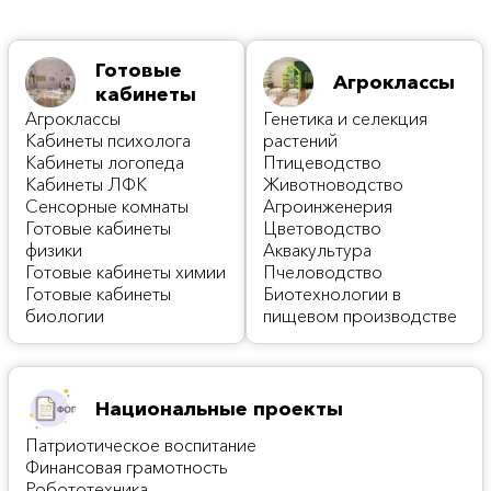
Готовые
Агроклассы
кабинеты
Агроклассы
Генетика и селекция
Кабинеты психолога
растений
Кабинеты логопеда
Птицеводство
Кабинеты ЛФК
Животноводство
Сенсорные комнаты
Агроинженерия
Готовые кабинеты
Цветоводство
физики
Аквакультура
Готовые кабинеты химии
Пчеловодство
Готовые кабинеты
Биотехнологии в
биологии
пищевом производстве
Национальные проекты
Патриотическое воспитание
Финансовая грамотность
Робототехника