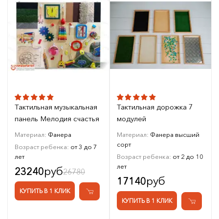
Тактильная музыкальная
Тактильная дорожка 7
панель Мелодия счастья
модулей
Материал:
Фанера
Материал:
Фанера высший
сорт
Возраст ребенка:
от 3 до 7
лет
Возраст ребенка:
от 2 до 10
лет
руб
23240
26780
руб
17140
КУПИТЬ В 1 КЛИК
КУПИТЬ В 1 КЛИК