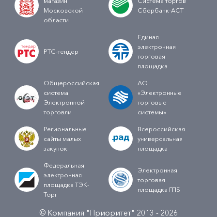
магазин
Система торгов
Московской
Сбербанк-АСТ
области
Единая
электронная
РТС-тендер
торговая
площадка
Общероссийская
АО
система
«Электронные
Электронной
торговые
торговли
системы»
Региональные
Всероссийская
сайты малых
универсальная
закупок
площадка
Федеральная
Электронная
электронная
торговая
площадка ТЭК-
площадка ГПБ
Торг
© Компания "Приоритет" 2013 - 2026