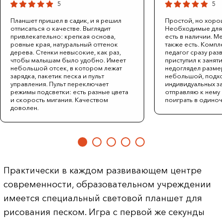
5
5
Планшет пришел в садик, и я решил
Простой, но хоро
отписаться о качестве. Выглядит
Необходимые для 
привлекательно: крепкая основа,
есть в наличии. М
ровные края, натуральный оттенок
также есть. Компл
дерева. Стенки невысокие, как раз,
педагог сразу раз
чтобы малышам было удобно. Имеет
приступил к заняти
небольшой отсек, в котором лежат
недоглядел размер
зарядка, пакетик песка и пульт
небольшой, подхо
управления. Пульт переключает
индивидуальных за
режимы подсветки: есть разные цвета
отправляю к нему 
и скорость мигания. Качеством
поиграть в одиноч
доволен.
Практически в каждом развивающем центре
современности, образовательном учреждении
имеется специальный световой планшет для
рисования песком. Игра с первой же секунды