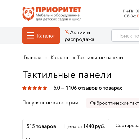
Пн-Пт:
0
Сб-Вс:
Акции и
Каталог
распродажа
Главная
Каталог
Тактильные панели
Тактильные панели
5.0 — 1106 отзывов о товарах
Популярные категории:
Фиброоптические такт
Акустические настенны
Сортирова
515 товаров
Цена от
1440
руб.
Декоративно-развива