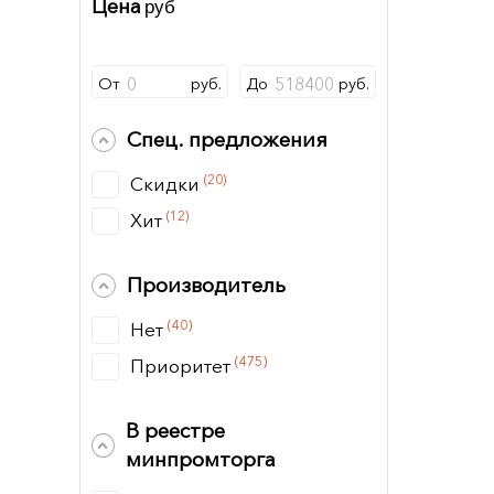
Цена
руб
От
руб.
До
руб.
Спец. предложения
(20)
Скидки
(12)
Хит
Производитель
(40)
Нет
(475)
Приоритет
В реестре
минпромторга