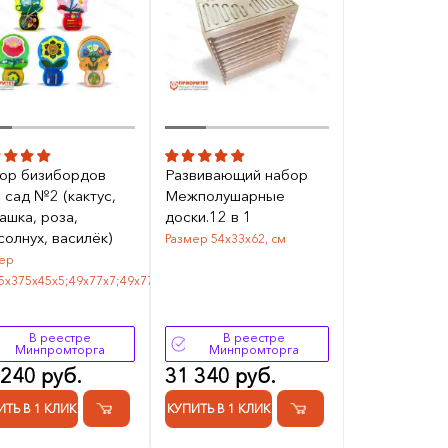
ор бизибордов
Развивающий набор
 сад №2 (кактус,
Межполушарные
ашка, роза,
доски.12 в 1
солнух, василёк)
Размер 54х33х62, см
ер
5х375х45х5;49х77х7;49х77х7;75х50х5,
В реестре
В реестре
Минпромторга
Минпромторга
 240 руб.
31 340 руб.
ИТЬ В 1 КЛИК
КУПИТЬ В 1 КЛИК