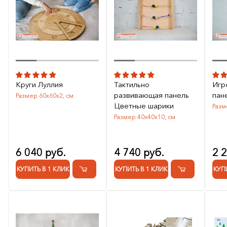
Круги Луллия
Тактильно
Игр
развивающая панель
пан
Размер 60х60х2, см
Цветные шарики
Разм
Размер 40х40х10, см
6 040 руб.
4 740 руб.
2 
КУПИТЬ В 1 КЛИК
КУПИТЬ В 1 КЛИК
КУП