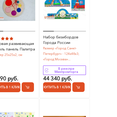
Набор бизибордов
Города России
овая развивающая
Размер «Город Санкт-
ель панель Палитра
Петербург» - 124х48х3;
ер 25х25х2, см
«Город Москва»...
В реестре
Минпромторга
290 руб.
44 340 руб.
ИТЬ В 1 КЛИК
КУПИТЬ В 1 КЛИК