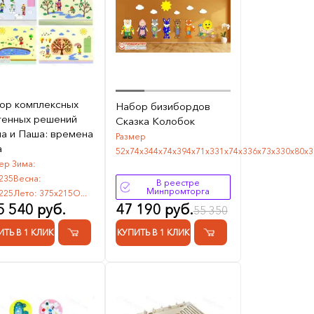
ор комплексных
Набор бизибордов
тенных решений
Сказка Колобок
а и Паша: времена
Размер
а
52х74х344х74х394х71х331х74х336х73х330х80х33
ер Зима:
235Весна:
В реестре
Минпромторга
225Лето: 375х215О...
5 540 руб.
47 190 руб.
55 350
ИТЬ В 1 КЛИК
КУПИТЬ В 1 КЛИК