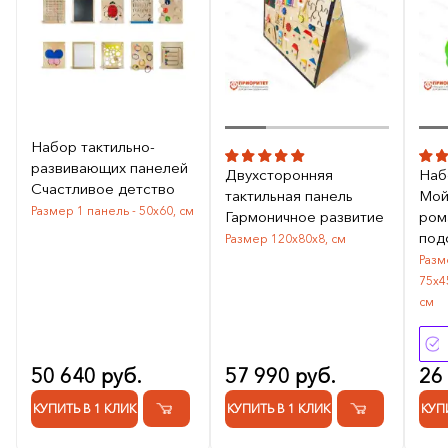
Набор тактильно-
развивающих панелей
Двухсторонняя
Наб
Счастливое детство
тактильная панель
Мой
Размер 1 панель - 50х60, см
Гармоничное развитие
ром
под
Размер 120х80х8, см
Разм
75х4
см
50 640 руб.
57 990 руб.
26
КУПИТЬ В 1 КЛИК
КУПИТЬ В 1 КЛИК
КУП