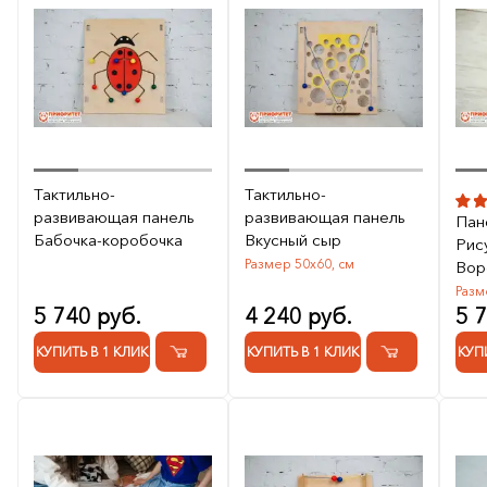
Тактильно-
Тактильно-
развивающая панель
развивающая панель
Пан
Бабочка-коробочка
Вкусный сыр
Рис
Размер 50х60, см
Вор
Разм
5 740 руб.
4 240 руб.
5 
КУПИТЬ В 1 КЛИК
КУПИТЬ В 1 КЛИК
КУП