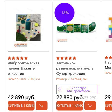
-18%
Нас
Фиброоптическая
Тактильно-
Мег
панель Важные
развивающая панель
открытия
Супер-крокодил
Разм
Размер 100х120х2, см
Размер 220х60х4, см
В реестре
Минпромторга
42 890 руб.
22 890 руб.
29
27 990
КУПИТЬ В 1 КЛИК
КУПИТЬ В 1 КЛИК
КУП