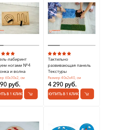
ель-лабиринт
Тактильно
уем ногами №4
развивающая панель
онка и волна
Текстуры
ер 60х30х2, см
Размер 40х2х40, см
790 руб.
4 290 руб.
ИТЬ В 1 КЛИК
КУПИТЬ В 1 КЛИК