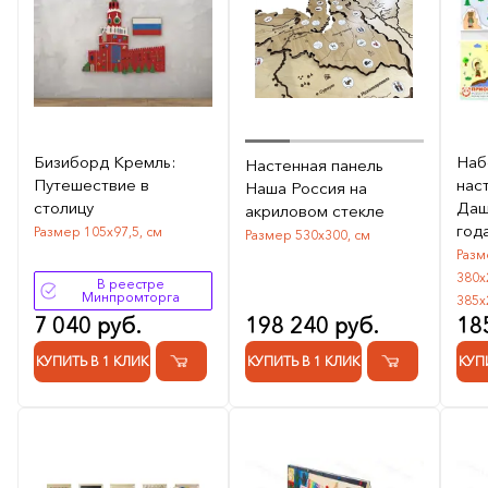
Бизиборд Кремль:
Наб
Настенная панель
Путешествие в
нас
Наша Россия на
столицу
Даш
акриловом стекле
год
Размер 105х97,5, см
Размер 530х300, см
Разм
380х
В реестре
Минпромторга
385х
7 040 руб.
198 240 руб.
18
КУПИТЬ В 1 КЛИК
КУПИТЬ В 1 КЛИК
КУП