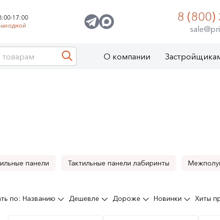
8 (800)
8:00-17:00
Выходной
sale@pri
О компании
Застройщика
ильные панели
Тактильные панели лабиринты
Межполу
е тактильные панели
Тактильные панели дорожки
Такт
ть по:
Названию
Дешевле
Дороже
Новинки
Хиты 
ющие панели
Дидактические панели
Комплексные наст