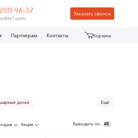
 200-96-37
Заказать звонок
oritet1.com
м
Партнерам
Контакты
Корзина
шарные доски
ильные настенные панели
Выводить по:
продаж
Акции
енные решения