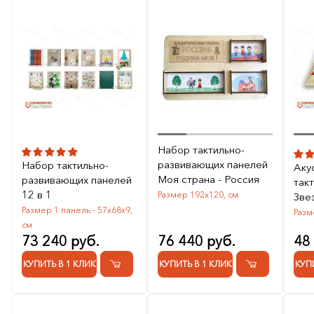
Набор тактильно-
развивающих панелей
Набор тактильно-
Аку
Моя страна - Россия
развивающих панелей
так
12 в 1
Размер 192х120, см
Зве
Размер 1 панель - 57х68х9,
Разм
см
73 240 руб.
76 440 руб.
48
КУПИТЬ В 1 КЛИК
КУПИТЬ В 1 КЛИК
КУП