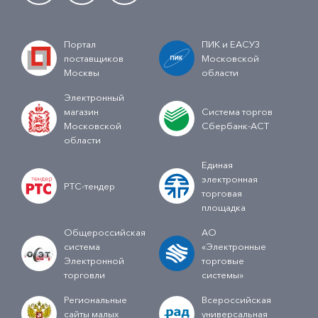
Портал
ПИК и ЕАСУЗ
поставщиков
Московской
Москвы
области
Электронный
магазин
Система торгов
Московской
Сбербанк-АСТ
области
Единая
электронная
РТС-тендер
торговая
площадка
Общероссийская
АО
система
«Электронные
Электронной
торговые
торговли
системы»
Региональные
Всероссийская
сайты малых
универсальная