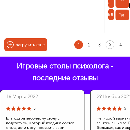
КУПИТЬ В 1 КЛИК
КУПИТЬ В 1 КЛИК
61 590 
КУПИТЬ В 1 КЛИК
1
2
3
4
загрузить еще
Игровые столы психолога -
последние отзывы
16 Марта 2022
29 Ноября 202
5
5
Благодаря песочному столу с
Неплохой вариант
подсветкой, который входит в состав
занятий в школе.
стола, дети могут проявить свои
большая, как и э