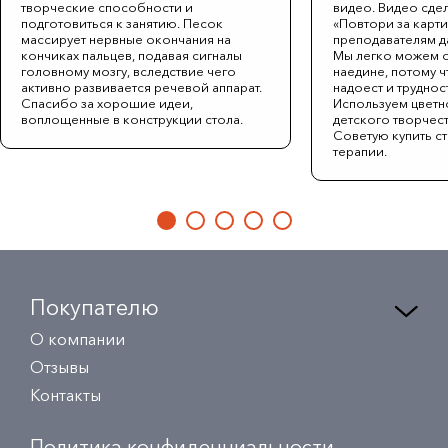
творческие способности и
видео. Видео сде
подготовиться к занятию. Песок
«Повтори за карти
массирует нервные окончания на
преподавателям д
кончиках пальцев, подавая сигналы
Мы легко можем о
головному мозгу, вследствие чего
наедине, потому ч
активно развивается речевой аппарат.
надоест и трудност
Спасибо за хорошие идеи,
Используем цветн
воплощенные в конструкции стола.
детского творчест
Советую купить с
терапии.
Покупателю
О компании
Отзывы
Контакты
Политика конфиденциальности