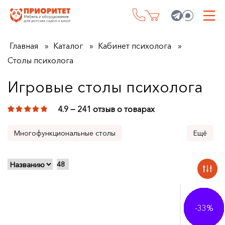
Главная
Каталог
Кабинет психолога
Столы психолога
Игровые столы психолога
4.9 — 241 отзыв о товарах
Многофункциональные столы
Дидактические столы
Ландшафтные столы
Световые столы для рисования песком
-17%
-13%
-20%
-18%
-21%
-17%
-32%
-18%
-10%
-27%
-33%
-6%
Световые планшеты