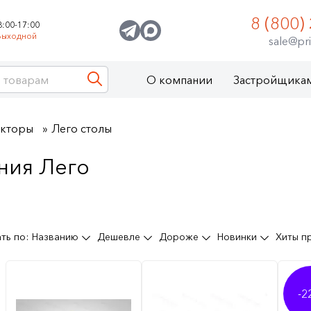
8 (800)
8:00-17:00
Выходной
sale@pri
О компании
Застройщика
укторы
Лего столы
ния Лего
ть по:
Названию
Дешевле
Дороже
Новинки
Хиты 
-2