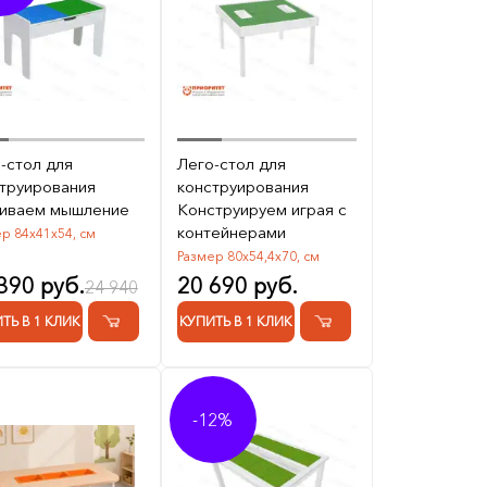
-стол для
Лего-стол для
труирования
конструирования
виваем мышление
Конструируем играя с
контейнерами
р 84х41х54, см
Размер 80х54,4х70, см
390 руб.
20 690 руб.
24 940
ТЬ В 1 КЛИК
КУПИТЬ В 1 КЛИК
-12%