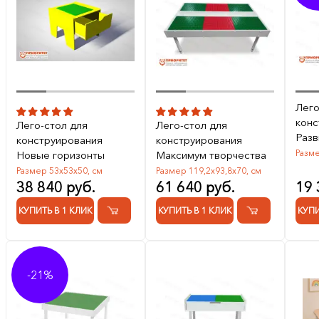
Лего
конс
Лего-стол для
Лего-стол для
Раз
конструирования
конструирования
Разме
Новые горизонты
Максимум творчества
Размер 53х53х50, см
Размер 119,2х93,8х70, см
38 840 руб.
61 640 руб.
19 
КУПИТЬ В 1 КЛИК
КУПИТЬ В 1 КЛИК
КУПИ
-21%