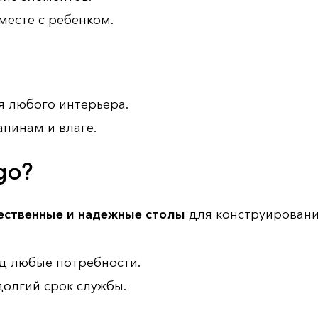
вместе с ребенком.
я любого интерьера.
апинам и влаге.
go?
ественные и надежные столы
для конструирования
д любые потребности.
долгий срок службы.