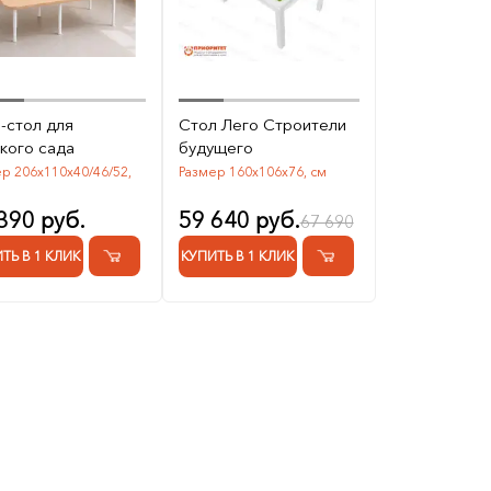
-стол для
Стол Лего Строители
кого сада
будущего
р 206х110х40/46/52,
Размер 160x106x76, см
390 руб.
59 640 руб.
67 690
ТЬ В 1 КЛИК
КУПИТЬ В 1 КЛИК