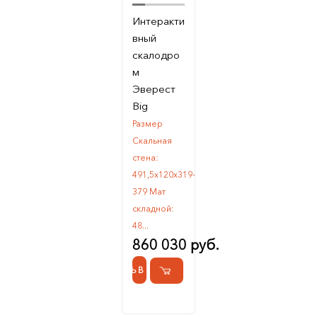
Интеракти
вный
скалодро
м
Эверест
Big
Размер
Скальная
стена:
491,5х120х319-
379 Мат
складной:
48...
860 030 руб.
КУПИТЬ В 1 КЛИК