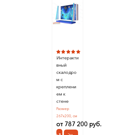
Интеракти
вный
скалодро
м с
креплени
ем к
стене
Размер
267х200, см
от 787 200 руб.
КУПИТЬ В 1 КЛИК