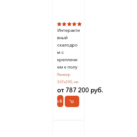
Интеракти
вный
скалодро
м с
креплени
ем к полу
Размер
267х200, см
от 787 200 руб.
КУПИТЬ В 1 КЛИК