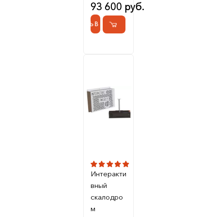
93 600 руб.
КУПИТЬ В 1 КЛИК
Интеракти
вный
скалодро
м