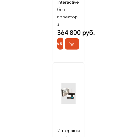
Interactive
без
проектор
а
364 800 руб.
КУПИТЬ В 1 КЛИК
Интеракти