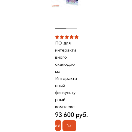
ПО для
интеракти
вного
скалодро
ма
Интеракти
вный
физкульту
рный
комплекс
93 600 руб.
КУПИТЬ В 1 КЛИК