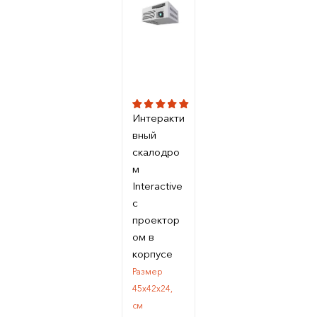
Интеракти
вный
скалодро
м
Interactive
с
проектор
ом в
корпусе
Размер
45х42х24,
см