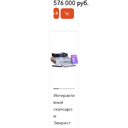
576 000 руб.
КУПИТЬ В 1 КЛИК
Интеракти
вный
скалодро
м
Эверест