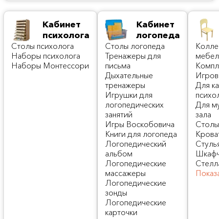
Кабинет
Кабинет
психолога
логопеда
Столы психолога
Cтолы логопеда
Колле
Наборы психолога
Тренажеры для
мебел
Наборы Монтессори
письма
Компл
Дыхательные
Игров
тренажеры
Для к
Игрушки для
психо
логопедических
Для м
занятий
зала
Игры Воскобовича
Стол
Книги для логопеда
Крова
Логопедический
Стуль
альбом
Шкафч
Логопедические
Стелл
массажеры
Показ
Логопедические
зонды
Логопедические
карточки