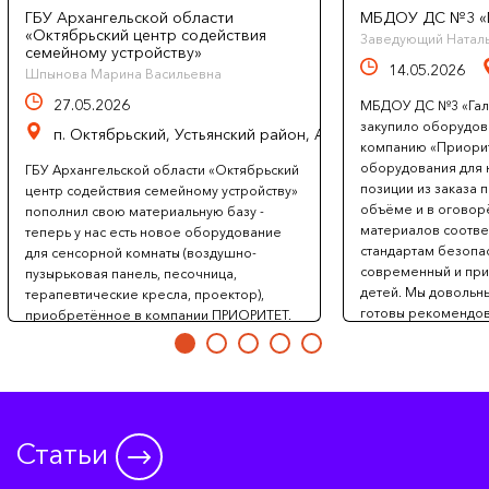
ГБУ Архангельской области
МБДОУ ДС №3 «Г
«Октябрьский центр содействия
Заведующий Натал
семейному устройству»
14.05.2026
Шпынова Марина Васильевна
27.05.2026
МБДОУ ДС №3 «Гала
закупило оборудов
п. Октябрьский, Устьянский район, Архангельская область
компанию «Приорит
оборудования для 
ГБУ Архангельской области «Октябрьский
позиции из заказа 
центр содействия семейному устройству»
объёме и в оговор
пополнил свою материальную базу -
материалов соотве
теперь у нас есть новое оборудование
стандартам безопас
для сенсорной комнаты (воздушно-
современный и при
пузырьковая панель, песочница,
детей. Мы довольн
терапевтические кресла, проектор),
готовы рекомендов
приобретённое в компании ПРИОРИТЕТ.
поставщика. С ува
Доставка оборудования прошла
МБДОУ ДС №3 «Галак
безупречно, в точно оговоренные сроки
Червенко.
и максимально удобным для нас
способом, что свидетельствует о
профессионализме и внимании
сотрудников компании. Хотим отметить
Статьи
профессионализм менеджера Виктора,
который работал с нами. Мы уверены, что