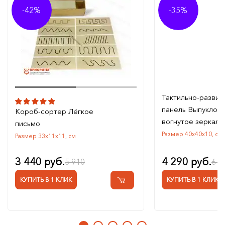
-42%
-35%
Тактильно-разви
панель Выпуклое 
Короб-сортер Лёгкое
вогнутое зеркало
письмо
Размер 40х40х10, см
Размер 33х11х11, см
3 440 руб.
4 290 руб.
5 910
6 5
КУПИТЬ В 1 КЛИК
КУПИТЬ В 1 КЛИК