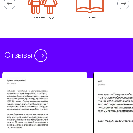
тарелых
Детские сады
Школы
Центры 
Отзывы