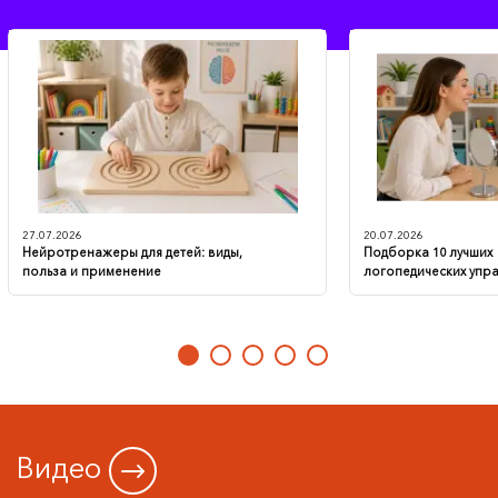
это приобретение позволит организовать
нашу работу с детьми, оказавшимися в
трудной жизненной ситуации, ещё более
плодотворной и увлекательной, помогая
им раскрывать свой внутренний мир и
находить гармонию. Полным ходом идёт
подготовка кабинета к приёму нового
наполнения, и мы с нетерпением ждём
момента, когда сможем начать его
использовать!
27.07.2026
20.07.2026
Нейротренажеры для детей: виды,
Подборка 10 лучших
польза и применение
логопедических упр
Видео