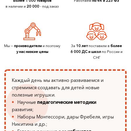
Более 1 000 товаров
Работаем
по 44 и 223 ФЗ
в наличии и
20 000
- под заказ
Мы —
производители
и поэтому
За
10 лет
поставили в
более
у нас низкие цены
6 000 ДС и школ
по России и
СНГ
Каждый день мы активно развиваемся и
стремимся создавать для детей новые
полезные игрушки.
Научные
педагогические методики
развития;
Наборы Монтессори, дары Фребеля, игры
Никитина и др.;