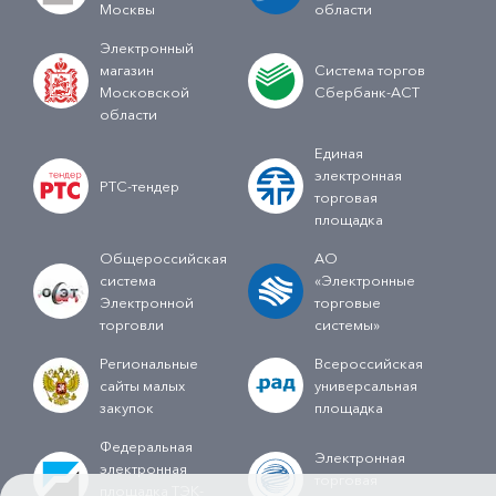
Москвы
области
Электронный
магазин
Система торгов
Московской
Сбербанк-АСТ
области
Единая
электронная
РТС-тендер
торговая
площадка
Общероссийская
АО
система
«Электронные
Электронной
торговые
торговли
системы»
Региональные
Всероссийская
сайты малых
универсальная
закупок
площадка
Федеральная
Электронная
электронная
торговая
площадка ТЭК-