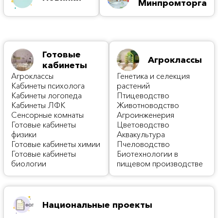
Минпромторга
Готовые
Агроклассы
кабинеты
Агроклассы
Генетика и селекция
Кабинеты психолога
растений
Кабинеты логопеда
Птицеводство
Кабинеты ЛФК
Животноводство
Сенсорные комнаты
Агроинженерия
Готовые кабинеты
Цветоводство
физики
Аквакультура
Готовые кабинеты химии
Пчеловодство
Готовые кабинеты
Биотехнологии в
биологии
пищевом производстве
Национальные проекты