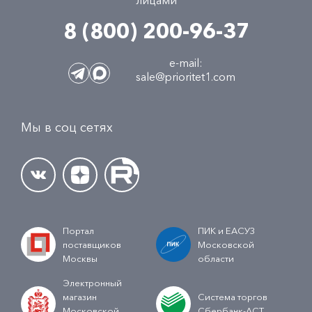
лицами
8 (800) 200-96-37
e-mail:
sale@prioritet1.com
Мы в соц сетях
Портал
ПИК и ЕАСУЗ
поставщиков
Московской
Москвы
области
Электронный
магазин
Система торгов
Московской
Сбербанк-АСТ