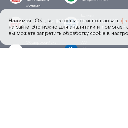
области
Единая
Нажимая «OK», вы разрешаете использовать
фа
электронная
РТС-тендер
на сайте. Это нужно для аналитики и помогает с
торговая
вы можете запретить обработку cookie в настро
площадка
Общероссийская
АО
система
«Электронные
Электронной
торговые
торговли
системы»
Региональные
Всероссийская
сайты малых
универсальная
закупок
площадка
Федеральная
Электронная
электронная
торговая
площадка ТЭК-
площадка ГПБ
Торг
© Компания "Приоритет" 2013 - 2026