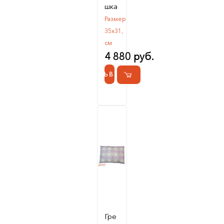
шка
Размер
35х31,
см
4 880 руб.
КУПИТЬ В 1 КЛИК
Гре