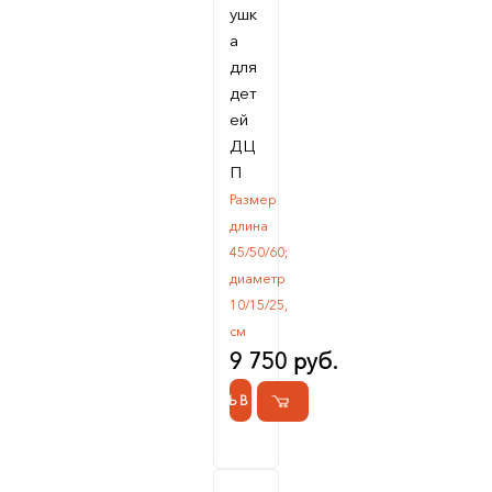
ушк
а
для
дет
ей
ДЦ
П
Размер
длина
45/50/60;
диаметр
10/15/25,
см
9 750 руб.
КУПИТЬ В 1 КЛИК