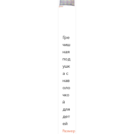
Гре
чиш
ная
под
ушк
а с
нав
оло
чко
й
для
дет
ей
Размер