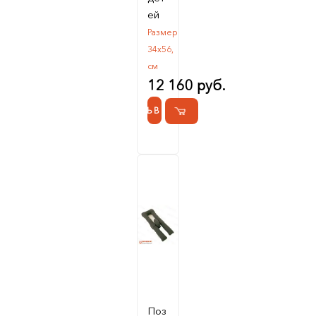
ей
Размер
34х56,
см
12 160 руб.
КУПИТЬ В 1 КЛИК
Поз