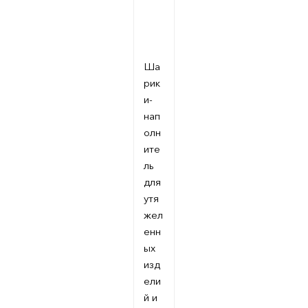
Ша
рик
и-
нап
олн
ите
ль
для
утя
жел
енн
ых
изд
ели
й и