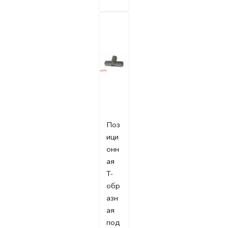
Поз
ици
онн
ая
Т-
обр
азн
ая
под