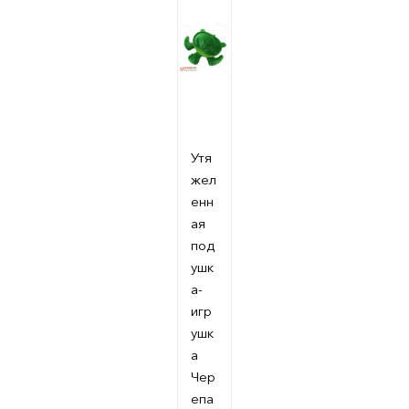
Утя
жел
енн
ая
под
ушк
а-
игр
ушк
а
Чер
епа