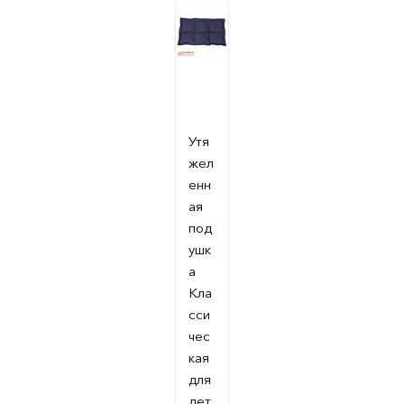
Утя
жел
енн
ая
под
ушк
а
Кла
сси
чес
кая
для
дет