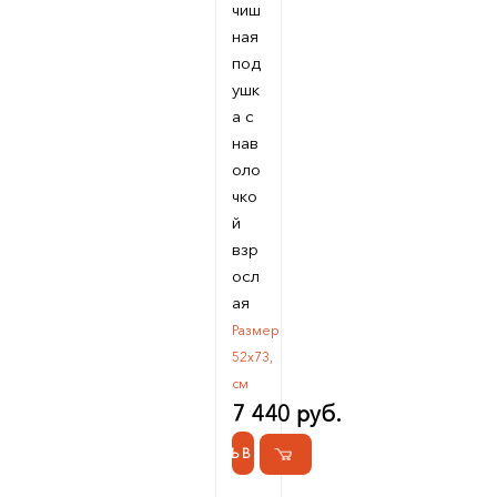
чиш
ная
под
ушк
а с
нав
оло
чко
й
взр
осл
ая
Размер
52х73,
см
7 440 руб.
КУПИТЬ В 1 КЛИК