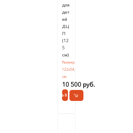
для
дет
ей
ДЦ
П
(12
5
см)
Размер
122х54,
см
10 500 руб.
КУПИТЬ В 1 КЛИК