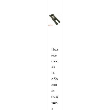
Поз
ици
онн
ая
П-
обр
азн
ая
под
ушк
а