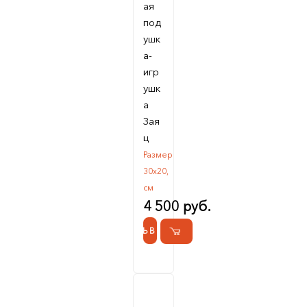
ая
под
ушк
а-
игр
ушк
а
Зая
ц
Размер
30х20,
см
4 500 руб.
КУПИТЬ В 1 КЛИК