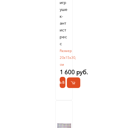
игр
уше
к-
ант
ист
рес
с
Размер
20х15х30,
см
1 600 руб.
КУПИТЬ В 1 КЛИК