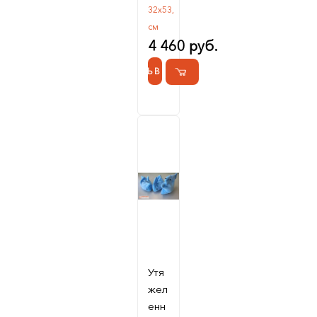
32х53,
см
4 460 руб.
КУПИТЬ В 1 КЛИК
Утя
жел
енн