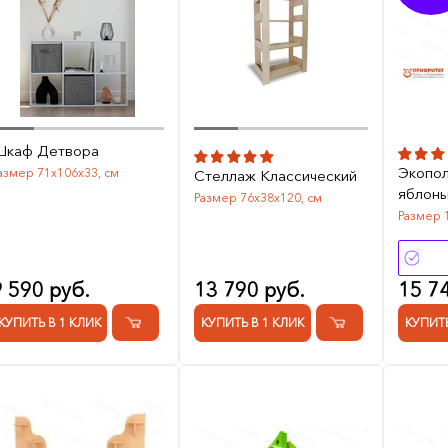
каф Детвора
Экопол
азмер 71х106х33, см
Стеллаж Классический
яблонь
Размер 76х38х120, см
Размер 
9 590 руб.
13 790 руб.
15 7
КУПИТЬ В 1 КЛИК
КУПИТЬ В 1 КЛИК
КУПИТЬ