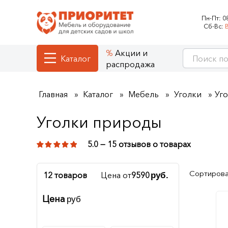
Пн-Пт:
0
Сб-Вс:
Акции и
Каталог
распродажа
Главная
Каталог
Мебель
Уголки
Уг
Уголки природы
5.0 — 15 отзывов о товарах
Сортирова
12 товаров
Цена от
9590
руб.
Цена
руб