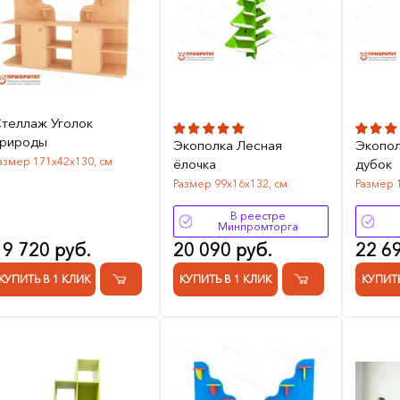
теллаж Уголок
рироды
Экополка Лесная
Экопо
азмер 171х42х130, см
ёлочка
дубок
Размер 99х16х132, см
Размер 
В реестре
Минпромторга
19 720 руб.
20 090 руб.
22 6
КУПИТЬ В 1 КЛИК
КУПИТЬ В 1 КЛИК
КУПИТЬ