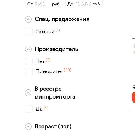
От
руб.
До
руб.
Спец. предложения
(1)
Скидки
Ш
Производитель
Р
(2)
Нет
(10)
Приоритет
В реестре
минпромторга
(4)
Да
Возраст (лет)