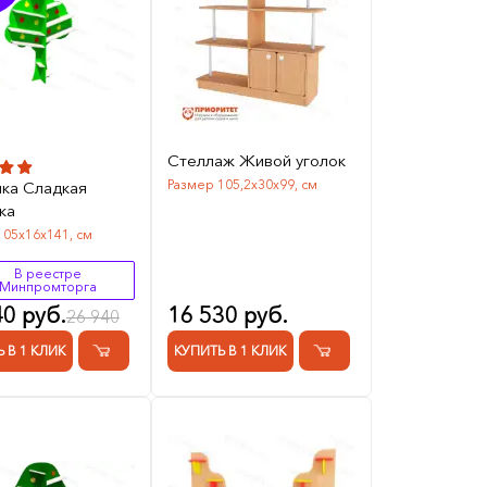
Стеллаж Живой уголок
Размер 105,2х30х99, см
ка Сладкая
ка
105х16х141, см
В реестре
Минпромторга
40 руб.
16 530 руб.
26 940
 В 1 КЛИК
КУПИТЬ В 1 КЛИК