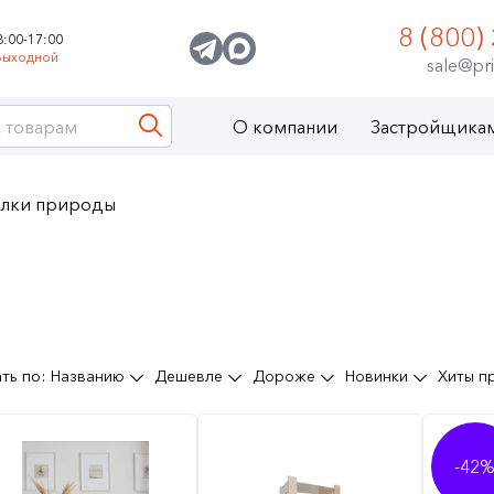
8 (800)
8:00-17:00
Выходной
sale@pri
О компании
Застройщика
олки природы
ть по:
Названию
Дешевле
Дороже
Новинки
Хиты 
-42