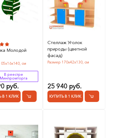
Стеллаж Уголок
природы (цветной
лка Молодой
фасад)
Размер 170х42х130, см
105х16х140, см
В реестре
Минпромторга
90 руб.
25 940 руб.
 В 1 КЛИК
КУПИТЬ В 1 КЛИК