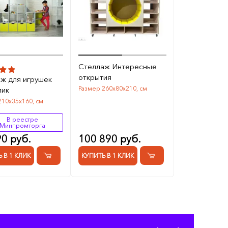
Стеллаж Интересные
открытия
ж для игрушек
Размер 260х80х210, см
лик
210х35х160, см
В реестре
Минпромторга
90 руб.
100 890 руб.
 В 1 КЛИК
КУПИТЬ В 1 КЛИК