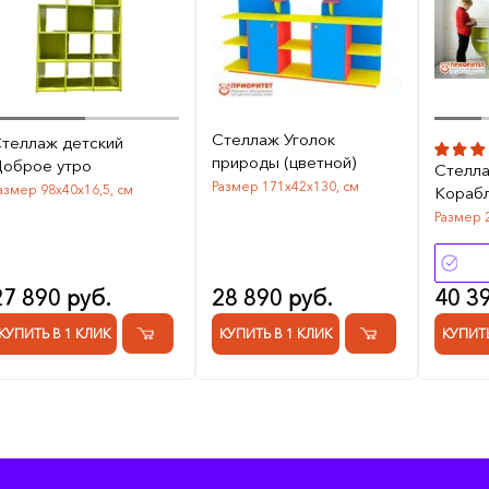
Стеллаж Уголок
теллаж детский
природы (цветной)
оброе утро
Стелла
Размер 171х42х130, см
азмер 98х40х16,5, см
Кораб
Размер 
27 890 руб.
28 890 руб.
40 3
КУПИТЬ В 1 КЛИК
КУПИТЬ В 1 КЛИК
КУПИТЬ