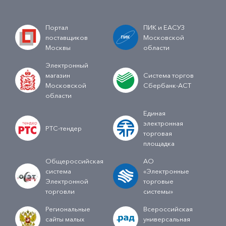
Портал
ПИК и ЕАСУЗ
поставщиков
Московской
Москвы
области
Электронный
магазин
Система торгов
Московской
Сбербанк-АСТ
области
Единая
электронная
РТС-тендер
торговая
площадка
Общероссийская
АО
система
«Электронные
Электронной
торговые
торговли
системы»
Региональные
Всероссийская
сайты малых
универсальная