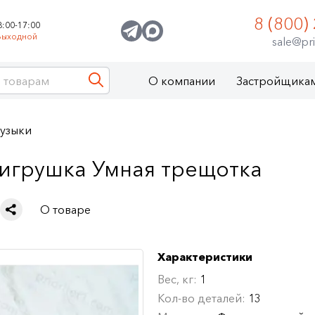
8 (800)
8:00-17:00
Выходной
sale@pri
О компании
Застройщика
музыки
игрушка Умная трещотка
О товаре
Характеристики
Вес, кг:
1
Кол-во деталей:
13