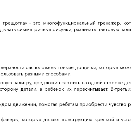
 трещотка» – это многофункциональный тренажер, кот
ладывать симметричные рисунки, различать цветовую палит
поверхности расположены тонкие дощечки, которые можн
пользовать разными способами.
товую палитру, предложив сложить на одной стороне дет
сторону детали, а ребенок их пересчитывает. В-треть
аждом движении, помогая ребятам приобрести чувство 
и фанеры, которые делают конструкцию крепкой и уст