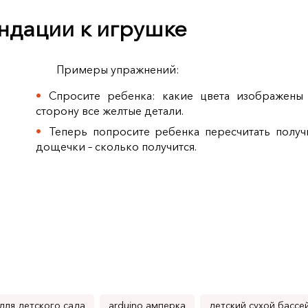
ндации к игрушке
Примеры упражнений:
Спросите ребенка: какие цвета изображены 
сторону все желтые детали.
Теперь попросите ребенка пересчитать получ
дощечки – сколько получится.
для детского сада
arduino амперка
детский сухой бассе