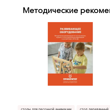
Методические рекоме
столы для песочной анимации
стол деревянный 