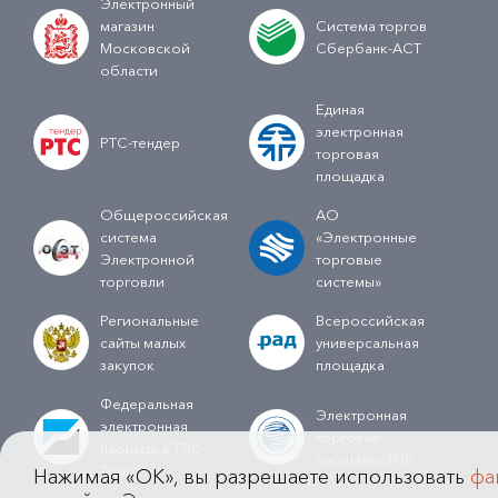
Электронный
магазин
Система торгов
Московской
Сбербанк-АСТ
области
Единая
электронная
РТС-тендер
торговая
площадка
Общероссийская
АО
система
«Электронные
Электронной
торговые
торговли
системы»
Региональные
Всероссийская
сайты малых
универсальная
закупок
площадка
Федеральная
Электронная
электронная
торговая
площадка ТЭК-
площадка ГПБ
Торг
Нажимая «OK», вы разрешаете использовать
фа