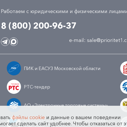
Работаем с юридическими и физическими лицам
8 (800) 200-96-37
e-mail:
sale@prioritet1
ПИК и ЕАСУЗ Московской области
РТС-тендер
АО «Электронные торговые системы»
овать
файлы cookie
и данные о вашем поведении
Федеральная электронная площадка
могает сделать сайт удобнее. Чтобы отказаться от э
а
ТЭК-Торг