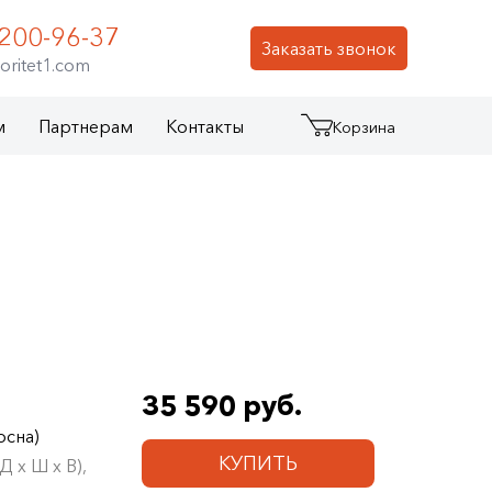
 200-96-37
Заказать звонок
oritet1.com
м
Партнерам
Контакты
Корзина
35 590 руб.
осна)
КУПИТЬ
 х Ш х В),