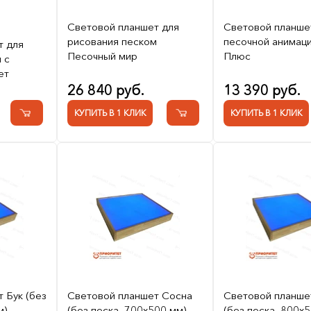
Световой планшет для
Световой планше
рисования песком
песочной анимаци
т для
Песочный мир
Плюс
 с
ет
26 840 руб.
13 390 руб.
КУПИТЬ В 1 КЛИК
КУПИТЬ В 1 КЛИК
 Бук (без
Световой планшет Сосна
Световой планше
м)
(без песка, 700x500 мм)
(без песка, 800x5