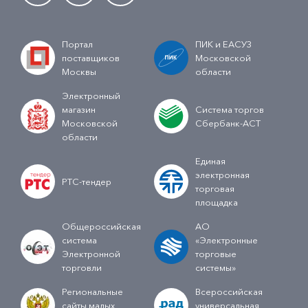
Портал
ПИК и ЕАСУЗ
поставщиков
Московской
Москвы
области
Электронный
магазин
Система торгов
Московской
Сбербанк-АСТ
области
Единая
электронная
РТС-тендер
торговая
площадка
Общероссийская
АО
система
«Электронные
Электронной
торговые
торговли
системы»
Региональные
Всероссийская
сайты малых
универсальная