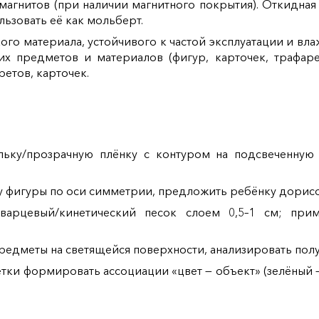
магнитов (при наличии магнитного покрытия). Откидная
льзовать её как мольберт.
ого материала, устойчивого к частой эксплуатации и вл
х предметов и материалов (фигур, карточек, трафар
ретов, карточек.
льку/прозрачную плёнку с контуром на подсвеченную
 фигуры по оси симметрии, предложить ребёнку дорисов
варцевый/кинетический песок слоем 0,5–1 см; при
редметы на светящейся поверхности, анализировать полу
ки формировать ассоциации «цвет — объект» (зелёный — 