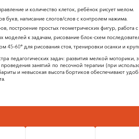
правление и количество клеток, ребёнок рисует мелом.
в букв, написание слогов/слов с контролем нажима.
в, построение простых геометрических фигур, работа с
х моделей к задачам, рисование блок‑схем последовате
м 45–60° для рисования стоя, тренировки осанки и кру
тра педагогических задач: развития мелкой моторики, 
проведения занятий по песочной терапии (при использ
ариты и невысокая высота бортиков обеспечивают удобн
а.