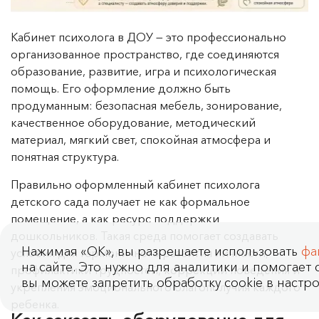
Кабинет психолога в ДОУ — это профессионально
организованное пространство, где соединяются
образование, развитие, игра и психологическая
помощь. Его оформление должно быть
продуманным: безопасная мебель, зонирование,
качественное оборудование, методический
материал, мягкий свет, спокойная атмосфера и
понятная структура.
Правильно оформленный кабинет психолога
детского сада получает не как формальное
помещение, а как ресурс поддержки
дошкольников. Такая среда помогает создавать
Нажимая «OK», вы разрешаете использовать
фа
условия для гармоничного развития личности,
на сайте. Это нужно для аналитики и помогает с
профилактики трудностей, коррекции поведения и
вы можете запретить обработку cookie в настро
укрепления эмоционального благополучия каждого
ребенка.