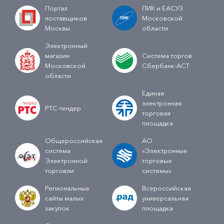
Портал
ПИК и ЕАСУЗ
поставщиков
Московской
Москвы
области
Электронный
магазин
Система торгов
Московской
Сбербанк-АСТ
области
Единая
электронная
РТС-тендер
торговая
площадка
Общероссийская
АО
система
«Электронные
Электронной
торговые
торговли
системы»
Региональные
Всероссийская
сайты малых
универсальная
закупок
площадка