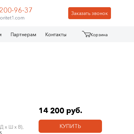
 200-96-37
Заказать звонок
oritet1.com
м
Партнерам
Контакты
Корзина
14 200 руб.
КУПИТЬ
 х Ш х В),
5