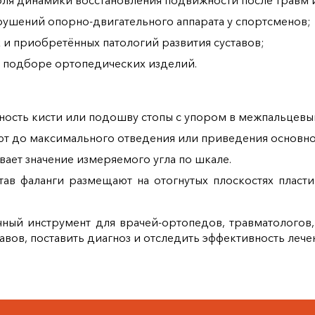
ля динамики восстановления подвижности после травм 
рушений опорно‑двигательного аппарата у спортсменов;
и приобретённых патологий развития суставов;
и подборе ортопедических изделий.
ность кисти или подошву стопы с упором в межпальцевы
т до максимального отведения или приведения основно
вает значение измеряемого угла по шкале.
став фаланги размещают на отогнутых плоскостях пласт
ный инструмент для врачей‑ортопедов, травматологов,
авов, поставить диагноз и отследить эффективность лече