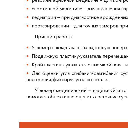
реабилитационной медицине — для контро
спортивной медицине — для выявления на
педиатрии — при диагностике врождённых 
протезировании — для точных замеров пр
Принцип работы
Угломер накладывают на ладонную поверх
Подвижную пластину‑указатель перемещаю
Край пластины‑указателя с выемкой показы
Для оценки угла сгибания/разгибания су
положения, фиксируя угол по шкале.
Угломер медицинский — надёжный и точ
помогает объективно оценить состояние суст