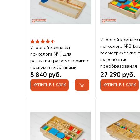
Игровой комплек
психолога №2 Ба
Игровой комплект
геометрические ф
психолога №1 Для
их основные
развития графомоторики с
преобразования
песком и пластинами
8 840 руб.
27 290 руб.
КУПИТЬ В 1 КЛИК
КУПИТЬ В 1 КЛИК