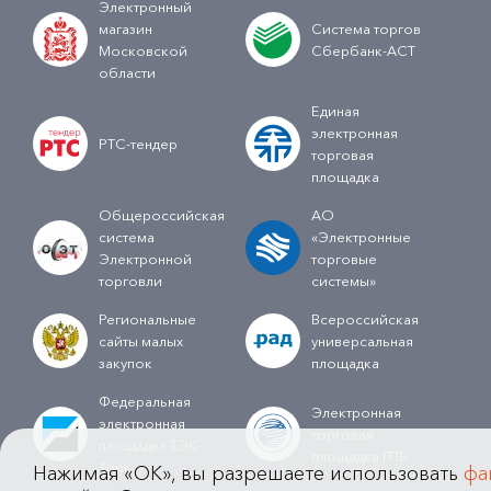
Электронный
магазин
Система торгов
Московской
Сбербанк-АСТ
области
Единая
электронная
РТС-тендер
торговая
площадка
Общероссийская
АО
система
«Электронные
Электронной
торговые
торговли
системы»
Региональные
Всероссийская
сайты малых
универсальная
закупок
площадка
Федеральная
Электронная
электронная
торговая
площадка ТЭК-
площадка ГПБ
Торг
Нажимая «OK», вы разрешаете использовать
фа