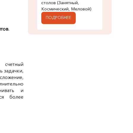
столов (Занятный,
Космический, Меловой)
ПОДРОБНЕЕ
тов.
 счетный
ь задачки,
 сложение,
нительно
внивать и
тся более