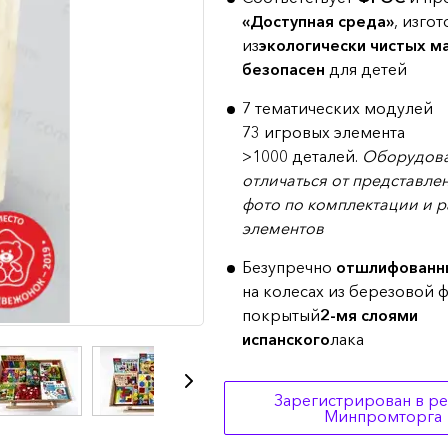
«Доступная среда»
, изго
из
экологически чистых м
безопасен
для детей
7 тематических модулей
73 игровых элемента
>1000 деталей.
Оборудова
отличаться от представле
фото по комплектации и р
элементов
Безупречно
отшлифованн
на колесах из березовой 
покрытый
2-мя слоями
испанского
лака
Зарегистрирован в р
Минпромторга