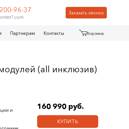
 200-96-37
Заказать звонок
oritet1.com
м
Партнерам
Контакты
Корзина
одулей (all инклюзив)
160 990 руб.
ции и
КУПИТЬ
ограмме