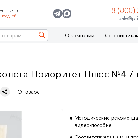
8 (800)
8:00-17:00
Выходной
sale@pri
О компании
Застройщика
олога Приоритет Плюс №4 7 м
О товаре
Методические рекоменда
видео-пособие
Соответствует
ФГОС
и пр