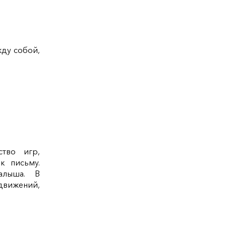
жду собой,
тво игр,
к письму.
алыша. В
движений,