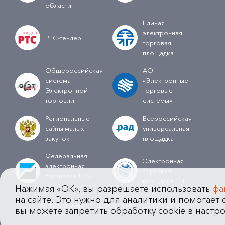
области
Единая
электронная
РТС-тендер
торговая
площадка
Общероссийская
АО
система
«Электронные
Электронной
торговые
торговли
системы»
Региональные
Всероссийская
сайты малых
универсальная
закупок
площадка
Федеральная
Электронная
электронная
торговая
площадка ТЭК-
площадка ГПБ
Торг
Нажимая «OK», вы разрешаете использовать
фа
на сайте. Это нужно для аналитики и помогает с
© Компания "Приоритет" 2013 - 2026
вы можете запретить обработку cookie в настро