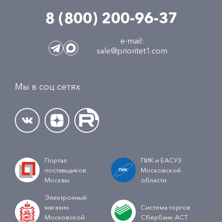
8 (800) 200-96-37
e-mail:
sale@prioritet1.com
Мы в соц сетях
Портал
ПИК и ЕАСУЗ
поставщиков
Московской
Москвы
области
Электронный
магазин
Система торгов
Московской
Сбербанк-АСТ