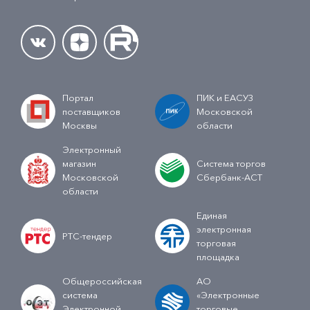
Портал
ПИК и ЕАСУЗ
поставщиков
Московской
Москвы
области
Электронный
магазин
Система торгов
Московской
Сбербанк-АСТ
области
Единая
электронная
РТС-тендер
торговая
площадка
Общероссийская
АО
система
«Электронные
Электронной
торговые