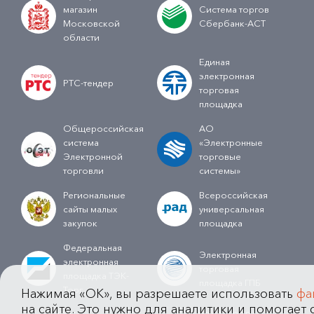
магазин
Система торгов
Московской
Сбербанк-АСТ
области
Единая
электронная
РТС-тендер
торговая
площадка
Общероссийская
АО
система
«Электронные
Электронной
торговые
торговли
системы»
Региональные
Всероссийская
сайты малых
универсальная
закупок
площадка
Федеральная
Электронная
электронная
торговая
площадка ТЭК-
площадка ГПБ
Торг
Нажимая «OK», вы разрешаете использовать
фа
на сайте. Это нужно для аналитики и помогает с