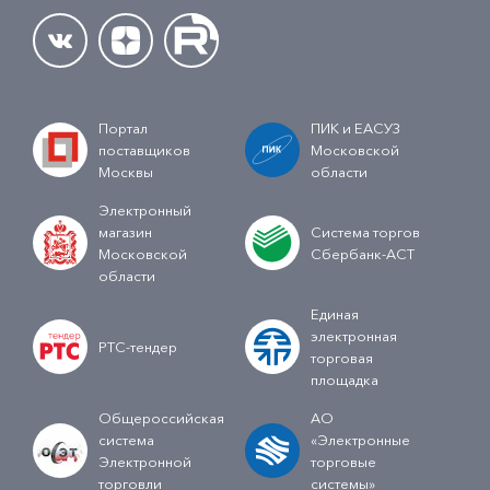
Портал
ПИК и ЕАСУЗ
поставщиков
Московской
Москвы
области
Электронный
магазин
Система торгов
Московской
Сбербанк-АСТ
области
Единая
электронная
РТС-тендер
торговая
площадка
Общероссийская
АО
система
«Электронные
Электронной
торговые
торговли
системы»