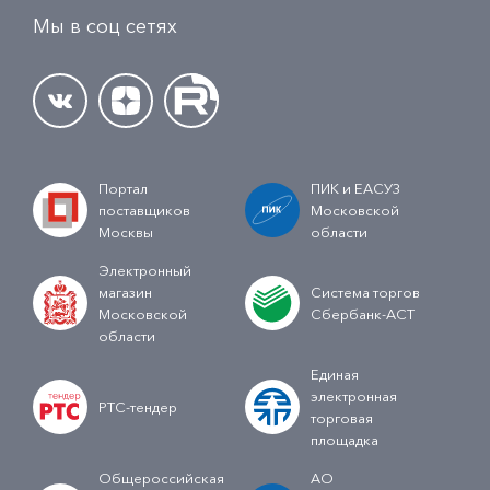
Мы в соц сетях
Портал
ПИК и ЕАСУЗ
поставщиков
Московской
Москвы
области
Электронный
магазин
Система торгов
Московской
Сбербанк-АСТ
области
Единая
электронная
РТС-тендер
торговая
площадка
Общероссийская
АО