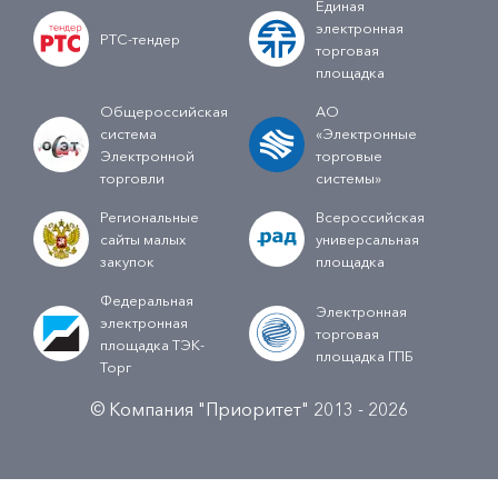
Единая
электронная
РТС-тендер
торговая
площадка
Общероссийская
АО
система
«Электронные
Электронной
торговые
торговли
системы»
Региональные
Всероссийская
сайты малых
универсальная
закупок
площадка
Федеральная
Электронная
электронная
торговая
площадка ТЭК-
площадка ГПБ
Торг
© Компания "Приоритет" 2013 - 2026