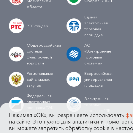
Московской
Сбербанк-АСТ
области
Единая
электронная
РТС-тендер
торговая
площадка
Общероссийская
АО
система
«Электронные
Электронной
торговые
торговли
системы»
Региональные
Всероссийская
сайты малых
универсальная
закупок
площадка
Федеральная
Электронная
электронная
торговая
площадка ТЭК-
площадка ГПБ
Торг
Нажимая «OK», вы разрешаете использовать
фа
на сайте. Это нужно для аналитики и помогает с
© Компания "Приоритет" 2013 - 2026
вы можете запретить обработку cookie в настро