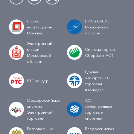
Портал
ПИК и ЕАСУЗ
поставщиков
Московской
Москвы
области
Электронный
магазин
Система торгов
Московской
Сбербанк-АСТ
области
Единая
электронная
РТС-тендер
торговая
площадка
Общероссийская
АО
система
«Электронные
Электронной
торговые
торговли
системы»
Региональные
Всероссийская