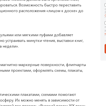
ироваться. Возможность быстро переставить
диционного расположения «лицом к доске» до
стульями или мягкими пуфами добавляет
о устраивать минутки чтения, выставки книг,
а недели».
 магнитно-маркерные поверхности, флипчарты
ными проектами, оформлять схемы, плакаты,
атическими плакатами, схемами помогают
осферу. Их можно менять в зависимости от
олотой век поэзии», «Русский роман XIX века»