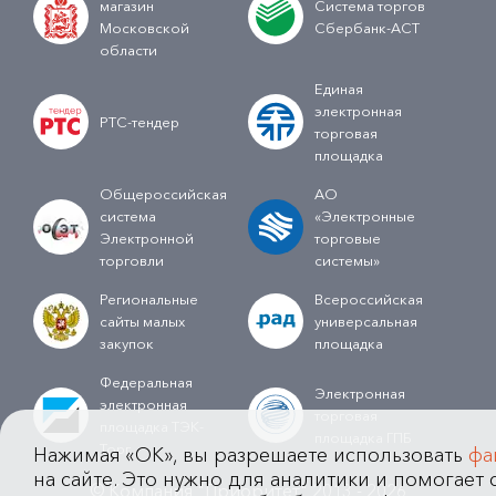
магазин
Система торгов
Московской
Сбербанк-АСТ
области
Единая
электронная
РТС-тендер
торговая
площадка
Общероссийская
АО
система
«Электронные
Электронной
торговые
торговли
системы»
Региональные
Всероссийская
сайты малых
универсальная
закупок
площадка
Федеральная
Электронная
электронная
торговая
площадка ТЭК-
площадка ГПБ
Торг
Нажимая «OK», вы разрешаете использовать
фа
на сайте. Это нужно для аналитики и помогает с
© Компания "Приоритет" 2013 - 2026