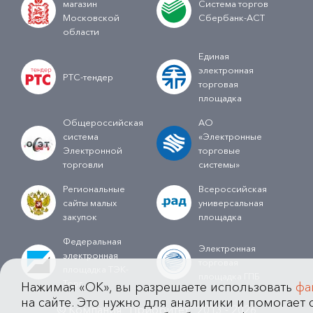
магазин
Система торгов
Московской
Сбербанк-АСТ
области
Единая
электронная
РТС-тендер
торговая
площадка
Общероссийская
АО
система
«Электронные
Электронной
торговые
торговли
системы»
Региональные
Всероссийская
сайты малых
универсальная
закупок
площадка
Федеральная
Электронная
электронная
торговая
площадка ТЭК-
площадка ГПБ
Торг
Нажимая «OK», вы разрешаете использовать
фа
на сайте. Это нужно для аналитики и помогает с
© Компания "Приоритет" 2013 - 2026