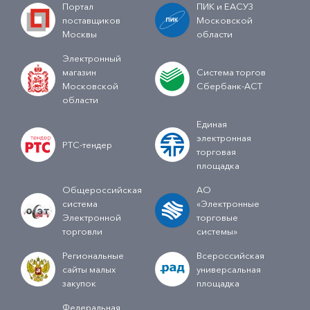
Портал
ПИК и ЕАСУЗ
поставщиков
Московской
Москвы
области
Электронный
магазин
Система торгов
Московской
Сбербанк-АСТ
области
Единая
электронная
РТС-тендер
торговая
площадка
Общероссийская
АО
система
«Электронные
Электронной
торговые
торговли
системы»
Региональные
Всероссийская
сайты малых
универсальная
закупок
площадка
Федеральная