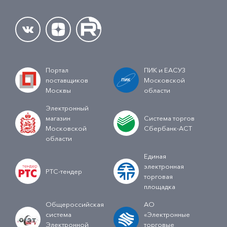
Портал
ПИК и ЕАСУЗ
поставщиков
Московской
Москвы
области
Электронный
магазин
Система торгов
Московской
Сбербанк-АСТ
области
Единая
электронная
РТС-тендер
торговая
площадка
Общероссийская
АО
система
«Электронные
Электронной
торговые