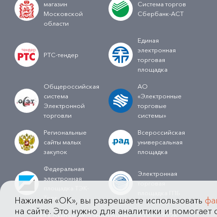
магазин
Система торгов
Московской
Сбербанк-АСТ
области
Единая
электронная
РТС-тендер
торговая
площадка
Общероссийская
АО
система
«Электронные
Электронной
торговые
торговли
системы»
Региональные
Всероссийская
сайты малых
универсальная
закупок
площадка
Федеральная
Электронная
электронная
торговая
площадка ТЭК-
площадка ГПБ
Торг
Нажимая «OK», вы разрешаете использовать
фа
на сайте. Это нужно для аналитики и помогает с
© Компания "Приоритет" 2013 - 2026