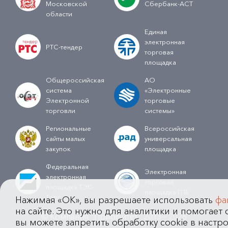
Московской
Сбербанк-АСТ
области
Единая
электронная
РТС-тендер
торговая
площадка
Общероссийская
АО
система
«Электронные
Электронной
торговые
торговли
системы»
Региональные
Всероссийская
сайты малых
универсальная
закупок
площадка
Федеральная
Электронная
электронная
торговая
площадка ТЭК-
площадка ГПБ
Торг
Нажимая «OK», вы разрешаете использовать
фа
на сайте. Это нужно для аналитики и помогает с
© Компания "Приоритет" 2013 - 2026
вы можете запретить обработку cookie в настро