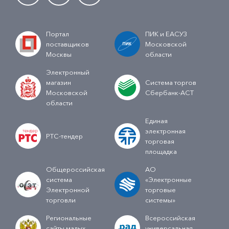
Портал
ПИК и ЕАСУЗ
поставщиков
Московской
Москвы
области
Электронный
магазин
Система торгов
Московской
Сбербанк-АСТ
области
Единая
электронная
РТС-тендер
торговая
площадка
Общероссийская
АО
система
«Электронные
Электронной
торговые
торговли
системы»
Региональные
Всероссийская
сайты малых
универсальная