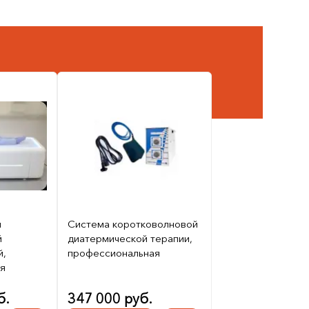
й
Система коротковолновой
й
диатермической терапии,
й,
профессиональная
я
б.
347 000 руб.