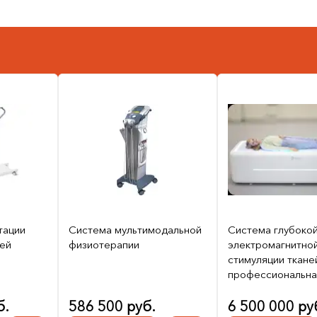
тации
Система мультимодальной
Система глубоко
тей
физиотерапии
электромагнитно
стимуляции ткане
профессиональна
б.
586 500 руб.
6 500 000 ру