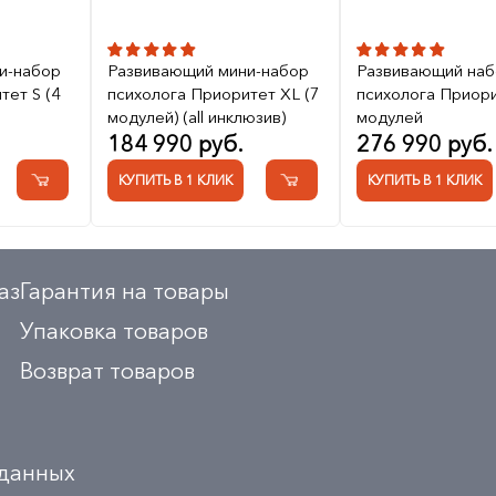
и-набор
Развивающий мини-набор
Развивающий наб
тет S (4
психолога Приоритет XL (7
психолога Приори
модулей) (all инклюзив)
модулей
184 990 руб.
276 990 руб.
КУПИТЬ В 1 КЛИК
КУПИТЬ В 1 КЛИК
аз
Гарантия на товары
Упаковка товаров
Возврат товаров
 данных