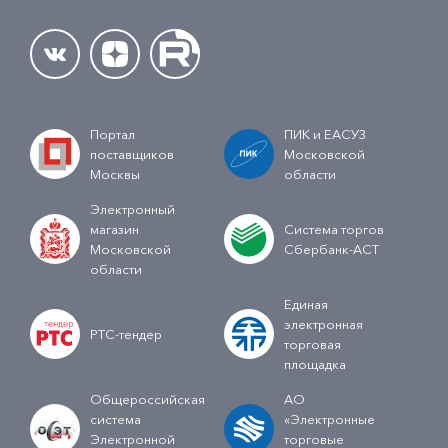
Портал
ПИК и ЕАСУЗ
поставщиков
Московской
Москвы
области
Электронный
магазин
Система торгов
Московской
Сбербанк-АСТ
области
Единая
электронная
РТС-тендер
торговая
площадка
Общероссийская
АО
система
«Электронные
Электронной
торговые