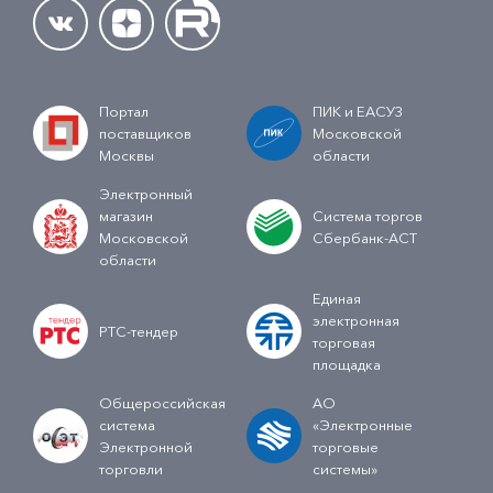
Портал
ПИК и ЕАСУЗ
поставщиков
Московской
Москвы
области
Электронный
магазин
Система торгов
Московской
Сбербанк-АСТ
области
Единая
электронная
РТС-тендер
торговая
площадка
Общероссийская
АО
система
«Электронные
Электронной
торговые
торговли
системы»