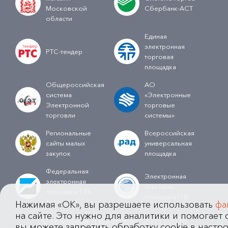
Московской
Сбербанк-АСТ
области
Единая
электронная
РТС-тендер
торговая
площадка
Общероссийская
АО
система
«Электронные
Электронной
торговые
торговли
системы»
Региональные
Всероссийская
сайты малых
универсальная
закупок
площадка
Федеральная
Электронная
электронная
торговая
площадка ТЭК-
площадка ГПБ
Торг
Нажимая «OK», вы разрешаете использовать
фа
на сайте. Это нужно для аналитики и помогает с
© Компания "Приоритет" 2013 - 2026
вы можете запретить обработку cookie в настро