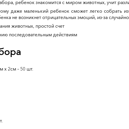
абора, ребенок знакомится с миром животных, учит разл
тому даже маленький ребенок сможет легко собрать из 
бенка не возникнет отрицательных эмоций, из-за случай
ания животных, простой счет
ению последовательным действиям
абора
 х 2см – 50 шт.
т.