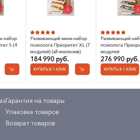
и-набор
Развивающий мини-набор
Развивающий наб
тет S (4
психолога Приоритет XL (7
психолога Приори
модулей) (all инклюзив)
модулей
184 990 руб.
276 990 руб.
КУПИТЬ В 1 КЛИК
КУПИТЬ В 1 КЛИК
аз
Гарантия на товары
Упаковка товаров
Возврат товаров