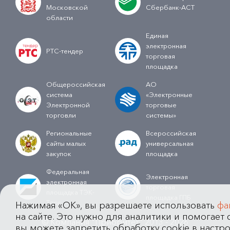
Московской
Сбербанк-АСТ
области
Единая
электронная
РТС-тендер
торговая
площадка
Общероссийская
АО
система
«Электронные
Электронной
торговые
торговли
системы»
Региональные
Всероссийская
сайты малых
универсальная
закупок
площадка
Федеральная
Электронная
электронная
торговая
площадка ТЭК-
площадка ГПБ
Торг
Нажимая «OK», вы разрешаете использовать
фа
на сайте. Это нужно для аналитики и помогает с
© Компания "Приоритет" 2013 - 2026
вы можете запретить обработку cookie в настро