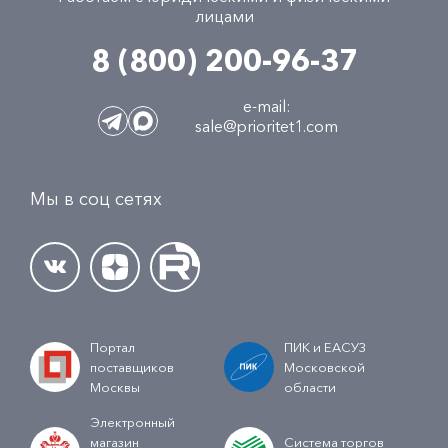
лицами
8 (800) 200-96-37
e-mail:
sale@prioritet1.com
Мы в соц сетях
Портал
ПИК и ЕАСУЗ
поставщиков
Московской
Москвы
области
Электронный
магазин
Система торгов