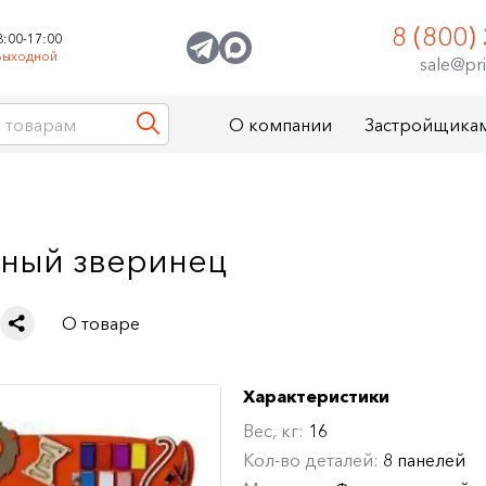
8 (800)
8:00-17:00
Выходной
sale@pri
О компании
Застройщика
ный зверинец
О товаре
Характеристики
Вес, кг:
16
Кол-во деталей:
8 панелей