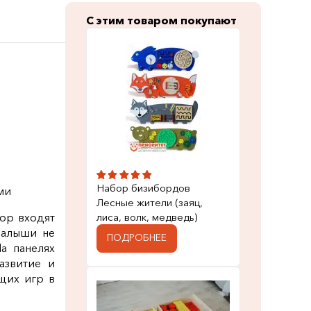
С этим товаром покупают
Набор бизибордов
ми
Лесные жители (заяц,
лиса, волк, медведь)
ор входят
Малыши не
ПОДРОБНЕЕ
а панелях
азвитие и
щих игр в