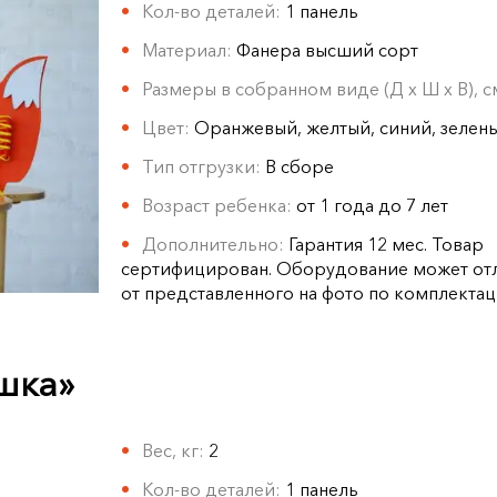
Кол-во деталей:
1 панель
Материал:
Фанера высший сорт
Размеры в собранном виде (Д х Ш х В), 
Цвет:
Оранжевый, желтый, синий, зелен
Тип отгрузки:
В сборе
Возраст ребенка:
от 1 года до 7 лет
Дополнительно:
Гарантия 12 мес. Товар
сертифицирован. Оборудование может отл
от представленного на фото по комплектац
шка»
Вес, кг:
2
Кол-во деталей:
1 панель