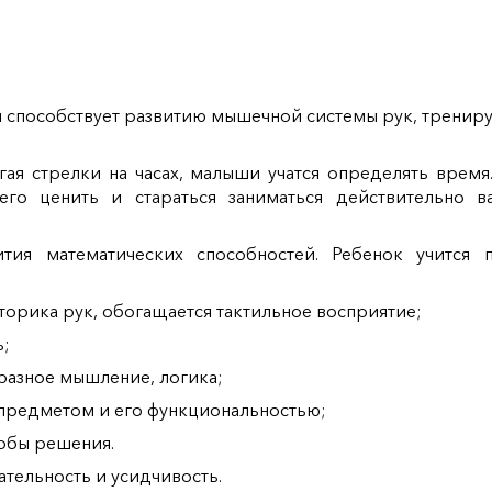
пособствует развитию мышечной системы рук, тренируе
я стрелки на часах, малыши учатся определять время.
его ценить и стараться заниматься действительно 
тия математических способностей. Ребенок учится 
торика рук, обогащается тактильное восприятие;
ь;
разное мышление, логика;
предметом и его функциональностью;
собы решения.
ательность и усидчивость.