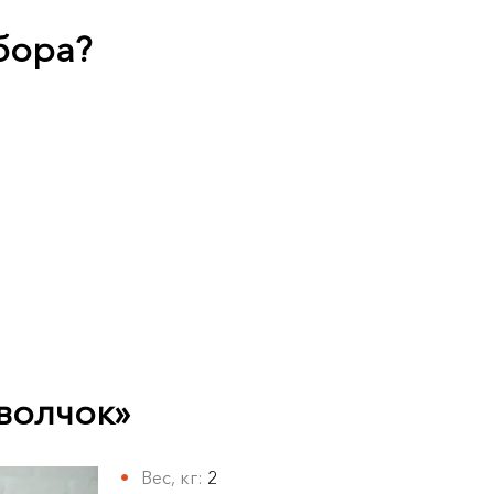
абора?
волчок»
Вес, кг:
2