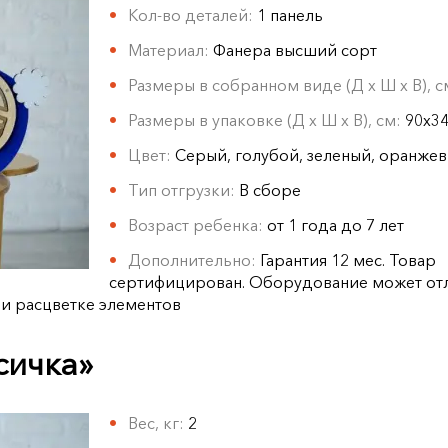
Кол-во деталей:
1 панель
Материал:
Фанера высший сорт
Размеры в собранном виде (Д х Ш х В), 
Размеры в упаковке (Д х Ш х В), см:
90х3
Цвет:
Серый, голубой, зеленый, оранже
Тип отгрузки:
В сборе
Возраст ребенка:
от 1 года до 7 лет
Дополнительно:
Гарантия 12 мес. Товар
сертифицирован. Оборудование может отл
 и расцветке элементов
сичка»
Вес, кг:
2