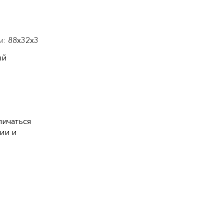
см:
88х32х3
ый
ичаться
ии и