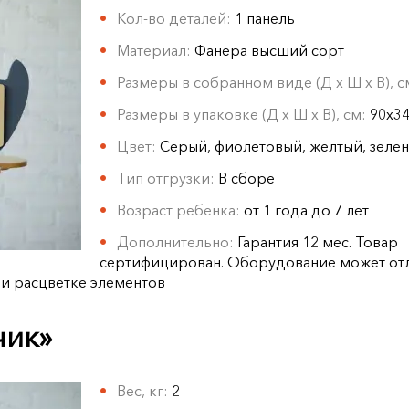
Кол-во деталей:
1 панель
Материал:
Фанера высший сорт
Размеры в собранном виде (Д х Ш х В), 
Размеры в упаковке (Д х Ш х В), см:
90х3
Цвет:
Серый, фиолетовый, желтый, зеле
Тип отгрузки:
В сборе
Возраст ребенка:
от 1 года до 7 лет
Дополнительно:
Гарантия 12 мес. Товар
сертифицирован. Оборудование может отл
 и расцветке элементов
чик»
Вес, кг:
2