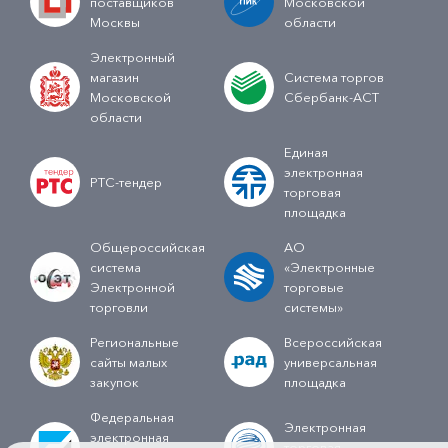
поставщиков
Московской
Москвы
области
Электронный
магазин
Система торгов
Московской
Сбербанк-АСТ
области
Единая
электронная
РТС-тендер
торговая
площадка
Общероссийская
АО
система
«Электронные
Электронной
торговые
торговли
системы»
Региональные
Всероссийская
сайты малых
универсальная
закупок
площадка
Федеральная
Электронная
электронная
торговая