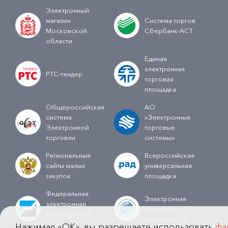
Электронный
магазин
Система торгов
Московской
Сбербанк-АСТ
области
Единая
электронная
РТС-тендер
торговая
площадка
Общероссийская
АО
система
«Электронные
Электронной
торговые
торговли
системы»
Региональные
Всероссийская
сайты малых
универсальная
закупок
площадка
Федеральная
Электронная
электронная
торговая
площадка ТЭК-
площадка ГПБ
Торг
Нажимая «OK», вы разрешаете использовать
фа