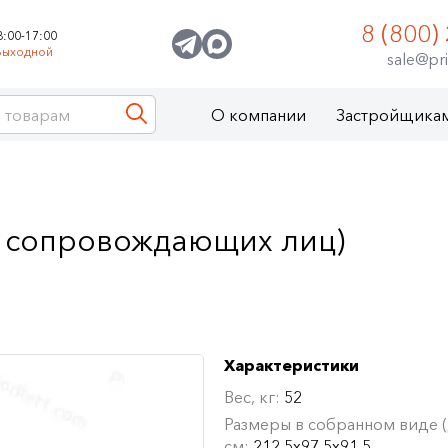
8 (800)
8:00-17:00
Выходной
sale@pri
О компании
Застройщика
я сопровождающих лиц)
Характеристики
Вес, кг:
52
Размеры в собранном виде (Д
см:
212,5х97,5х91,5