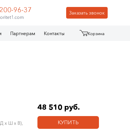
 200-96-37
Заказать звонок
oritet1.com
м
Партнерам
Контакты
Корзина
48 510 руб.
КУПИТЬ
 х Ш х В),