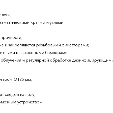
илена;
авматическими краями и углами;
 прочности;
аме и закрепляются резьбовыми фиксаторами;
щитными пластиковыми бамперами;
о облучения и регулярной обработке дезинфицирующими
метром ∅125 мм;
ет следов на полу);
рмозным устройством.