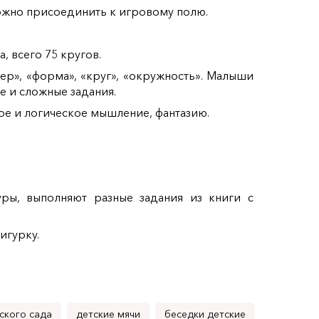
ожно присоединить к игровому полю.
, всего 75 кругов.
мер», «форма», «круг», «окружность». Малыши
е и сложные задания.
ое и логическое мышление, фантазию.
ры, выполняют разные задания из книги с
игурку.
ского сада
детские мячи
беседки детские