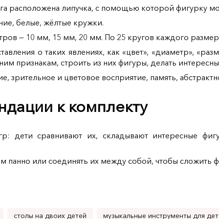
уга расположена липучка, с помощью которой фигурку м
ние, белые, жёлтые кружки.
ов — 10 мм, 15 мм, 20 мм. По 25 кругов каждого размера
авления о таких явлениях, как «цвет», «диаметр», «раз
ним признакам, строить из них фигуры, делать интересны
е, зрительное и цветовое восприятие, память, абстрактн
дации к комплекту
р: дети сравнивают их, складывают интересные фигу
 панно или соединять их между собой, чтобы сложить ф
столы на двоих детей
музыкальные инструменты для дет